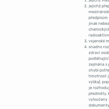
jejichž vla
jejichž pře
mezinárodn
předpisům n
jinak nebe
chemických
radioaktivn
vojenské m
snadno roz
zdraví oso
podléhajíc
zejména s 
chybí potř
hmotnost j
výška), po
je rozhoduj
předměty, k
vyloučeny z
dokumenty 