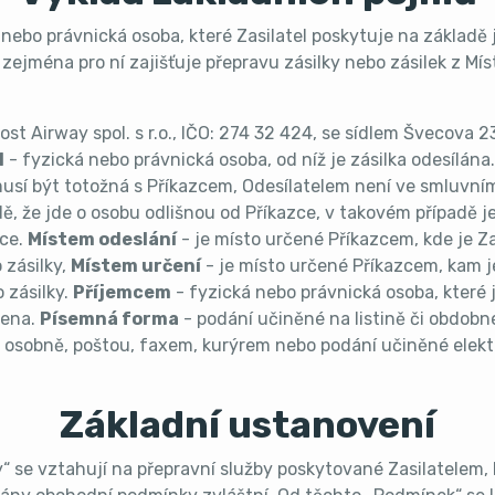
nebo právnická osoba, které Zasilatel poskytuje na základě 
. zejména pro ní zajišťuje přepravu zásilky nebo zásilek z Mí
ost Airway spol. s r.o., IČO: 274 32 424, se sídlem Švecova 2
l
- fyzická nebo právnická osoba, od níž je zásilka odesílána.
usí být totožná s Příkazcem, Odesílatelem není ve smluvní
dě, že jde o osobu odlišnou od Příkazce, v takovém případě j
ce.
Místem odeslání
- je místo určené Příkazcem, kde je Za
 zásilky,
Místem určení
- je místo určené Příkazcem, kam j
 zásilky.
Příjemcem
- fyzická nebo právnická osoba, které 
čena.
Písemná forma
- podání učiněné na listině či obdo
 osobně, poštou, faxem, kurýrem nebo podání učiněné elekt
Základní ustanovení
 se vztahují na přepravní služby poskytované Zasilatelem,