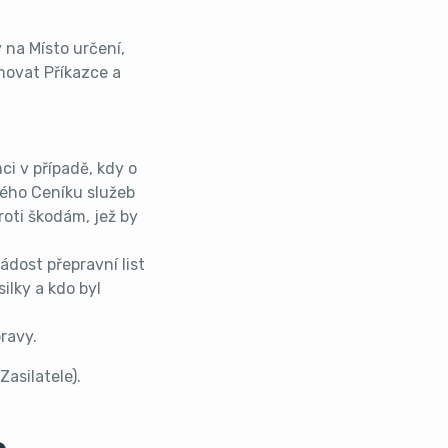
y na Místo určení,
movat Příkazce a
ci v případě, kdy o
ného Ceníku služeb
roti škodám, jež by
dost přepravní list
silky a kdo byl
ravy.
asilatele).