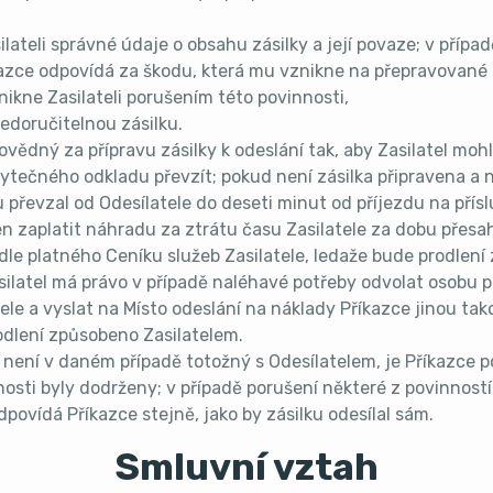
lateli správné údaje o obsahu zásilky a její povaze; v přípa
azce odpovídá za škodu, která mu vznikne na přepravované zá
nikne Zasilateli porušením této povinnosti,
edoručitelnou zásilku.
ovědný za přípravu zásilky k odeslání tak, aby Zasilatel mohl
bytečného odkladu převzít; pokud není zásilka připravena a
ku převzal od Odesílatele do deseti minut od příjezdu na přís
n zaplatit náhradu za ztrátu času Zasilatele za dobu přes
le platného Ceníku služeb Zasilatele, ledaže bude prodlen
silatel má právo v případě naléhavé potřeby odvolat osobu př
le a vyslat na Místo odeslání na náklady Příkazce jinou ta
odlení způsobeno Zasilatelem.
není v daném případě totožný s Odesílatelem, je Příkazce po
osti byly dodrženy; v případě porušení některé z povinnost
povídá Příkazce stejně, jako by zásilku odesílal sám.
Smluvní vztah