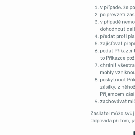
v případě, že p
po převzetí zási
v případě nemož
dohodnout dalš
předat proti pí
zajišťovat přep
podat Příkazci 
to Příkazce pož
chránit všestra
mohly vzniknout
poskytnout Přík
zásilky, z něhož
Příjemcem zásil
zachovávat mlče
Zasilatel může svůj 
Odpovídá při tom, j