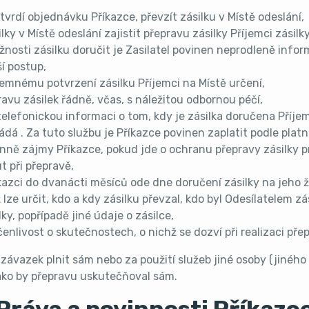
otvrdí objednávku Příkazce, převzít zásilku v Místě odeslání,
lky v Místě odeslání zajistit přepravu zásilky Příjemci zásilk
nosti zásilku doručit je Zasilatel povinen neprodleně infor
í postup,
semnému potvrzení zásilku Příjemci na Místě určení,
ravu zásilek řádně, včas, s náležitou odbornou péčí,
telefonickou informaci o tom, kdy je zásilka doručena Příjem
ádá . Za tuto službu je Příkazce povinen zaplatit podle plat
nně zájmy Příkazce, pokud jde o ochranu přepravy zásilky p
 při přepravě,
azci do dvanácti měsíců ode dne doručení zásilky na jeho žá
 lze určit, kdo a kdy zásilku převzal, kdo byl Odesílatelem zá
ky, popřípadě jiné údaje o zásilce,
nlivost o skutečnostech, o nichž se dozví při realizaci přep
závazek plnit sám nebo za použití služeb jiné osoby (jiného Z
ako by přepravu uskutečňoval sám.