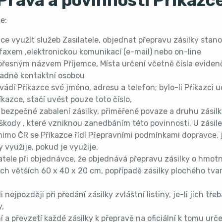
Práva a povinnosti Příkazc
e:
hce využít služeb Zasilatele, objednat přepravu zásilky st
, faxem ,elektronickou komunikací (e-mail) nebo on-line
 přesným názvem Příjemce, Místa určení včetně čísla eviden
padně kontaktní osobou
ádí Příkazce své jméno, adresu a telefon; bylo-li Příkazci 
íkazce, stačí uvést pouze toto číslo,
a bezpečné zabalení zásilky, přiměřené povaze a druhu zásilky
škody , které vzniknou zanedbáním této povinnosti. U zási
imo ČR se Příkazce řídí Přepravními podmínkami dopravce, j
y využije, pokud je využije.
atele při objednávce, že objednává přepravu zásilky o hmotn
h větších 60 x 40 x 20 cm, popřípadě zásilky plochého tvaru
i nejpozději při předání zásilky zvláštní listiny, je-li jich tře
y,
í a převzetí každé zásilky k přepravě na oficiální k tomu urče