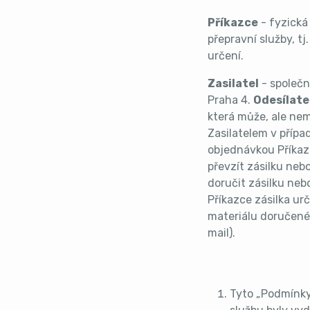
Příkazce
- fyzická 
přepravní služby, tj
určení.
Zasilatel
- společn
Praha 4.
Odesílate
která může, ale nem
Zasilatelem v přípa
objednávkou Příkaz
převzít zásilku nebo
doručit zásilku nebo
Příkazce zásilka ur
materiálu doručené
mail).
Tyto „Podmínky“