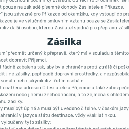
dány obchodní podmínky zvláštní. Od těchto „Podmínek“ se l
t pouze na základě písemné dohody Zasilatele a Příkazce.
“ jsou závazné pro Příkazce od okamžiku, kdy vstoupí do pr
říkazce je ve výlučném smluvním vztahu pouze se Zasilatel
oliv další osobou, kterou Zasilatel sjedná pro přepravu zásil
Zásilka
zumí předmět určený k přepravě, který má v souladu s těmit
nost dopravit Příjemci.
t řádně zabalena tak, aby byla chráněna proti ztrátě či pošk
t jiné zásilky, popřípadě dopravní prostředky, a nezpůsobil
sonálu nebo jakýmkoliv třetím osobám.
t opatřena adresou Odesílatele a Příjemce a také zabezpeč
škození nebo jinému znehodnocení, a to zejména s ohledem
hu zásilky.
y musí být úplné a musí být uvedeno čitelně, v českém jazyc
ahraničí v jazyce státu destinace, vždy však latinkou.
 vyloučeny tyto zásilky: