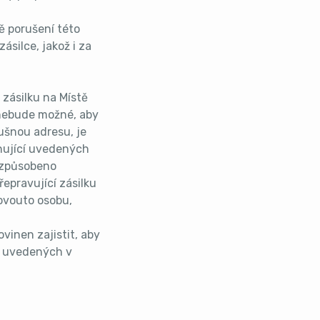
dě porušení této
silce, jakož i za
 zásilku na Místě
 nebude možné, aby
lušnou adresu, je
ahující uvedených
í způsobeno
epravující zásilku
kovouto osobu,
vinen zajistit, aby
í uvedených v