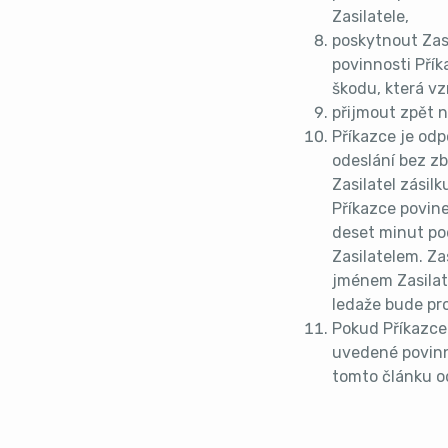
Zasilatele,
poskytnout Zasi
povinnosti Přík
škodu, která vz
přijmout zpět n
Příkazce je odp
odeslání bez z
Zasilatel zásil
Příkazce povine
deset minut pod
Zasilatelem. Za
jménem Zasilate
ledaže bude pr
Pokud Příkazce 
uvedené povinn
tomto článku od