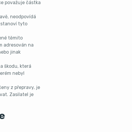
ce považuje částka
pravě, neodpovídá
 stanoví tyto
dené těmito
em adresován na
nebo jinak
a škodu, která
terém nebyl
čeny z přepravy, je
at. Zasilatel je
le