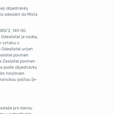
její objednávky
sta odeslání do Místa
383/2, 149 00,
 Odesílatel je osoba,
m vztahu s
e Odesílatel určen
silatel povinen
e Zasilatel povinen
je podle objednávky
bném hmotném
ronickou poštou (e-
 ledaže pro danou