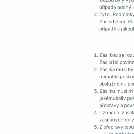
službu byly vy
případě odchýli
Tyto „Podmínky
Zasilatelem. P
případě s jakouk
Zásilkou se ro
Zasilatel povin
Zásilka musí bý
nemohla poškodi
obslužnému per
Zásilku musí bý
jakémukoliv po
přepravy a pova
Označení zásilk
zasílaných do z
Z přepravy jsou