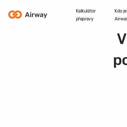
Kalkulátor
Kdo je
přepravy
Airwa
V
p