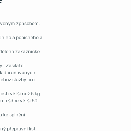
e
anoveným způsobem,
čního a popisného a
uděleno zákaznické
 . Zasilatel
lek doručovaných
ehož služby pro
osti větší než 5 kg
 o šířce větší 50
ba ke splnění
ný přepravní list