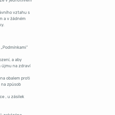
ze v jednotlivém
ávního vztahu s
em a v žádném
ky.
o „Podmínkami“
ození, a aby
a újmu na zdraví
ena obalem proti
 na způsob
e , u zásilek