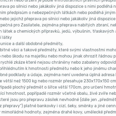
stnictví nebo držení je podle vnitrostátních právních předpi
prava po silnici nebo jakákoliv jiná dispozice s nimi podléhá
ím předpisům o nebezpečných látkách nebo podléhá jiným
ebo jejichž přeprava po silnici nebo jakákoliv jiná dispozic
zpečná pro Zasilatele, zejména přeprava nabitých zbraní, 
 látek a chemických přípravků, jedů, výbušnin, třaskavých a
í látky
unice a další obdobné předměty,
bitné věci a takové předměty, které svými vlastnostmi moh
b nebo škodu na majetku nebo mohou jinak ohrozit řádnou p
í rychlé zkáze které nejsou chráněny nebo zabaleny odpoví
přihlédnutím k hmotnosti předmětu nebo k jeho jinému char
ebné podklady a údaje, zejména není uvedena úplná adresa P
e větší než 1500 kg nebo rozměr přesahuje 230x170x150 cm (
případě plochý předmět o šířce větší 170cm, pro určení hmo
ící hmotnost, popřípadě rozměr včetně obalu, živé zvíře nebo
teré jsou pro přepravu zásilek nevhodné (dále jen „předmět
 přepravy“) platné bankovky i cizí, šeky, směnky a jiné cenné
mimořádné hodnoty, zejména drahé kovy, umělecké předmě