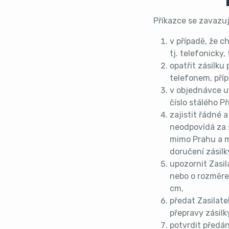
Příkazce se zavazuj
v případě, že c
tj. telefonicky
opatřit zásilku
telefonem, pří
v objednávce uv
číslo stálého Př
zajistit řádné 
neodpovídá za 
mimo Prahu a m
doručení zásilk
upozornit Zasil
nebo o rozměrec
cm,
předat Zasilatel
přepravy zásilk
potvrdit předán