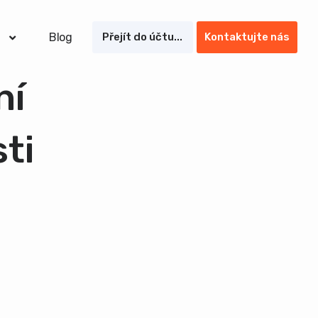
Blog
Přejít do účtu...
Kontaktujte nás
ní
ti