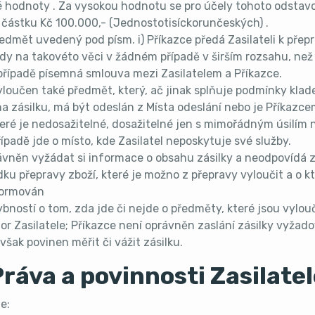
é hodnoty . Za vysokou hodnotu se pro účely tohoto odstav
 částku Kč 100.000,- (Jednostotisíckorunčeských) .
ředmět uvedený pod písm. i) Příkazce předá Zasilateli k pře
ody na takovéto věci v žádném případě v širším rozsahu, než
případě písemná smlouva mezi Zasilatelem a Příkazce.
yloučen také předmět, který, ač jinak splňuje podmínky kla
a zásilku, má být odeslán z Místa odeslání nebo je Příkazc
teré je nedosažitelné, dosažitelné jen s mimořádným úsilím 
padě jde o místo, kde Zasilatel neposkytuje své služby.
rávněn vyžádat si informace o obsahu zásilky a neodpovídá z
dku přepravy zboží, které je možno z přepravy vyloučit a o k
formován
bností o tom, zda jde či nejde o předměty, které jsou vylou
or Zasilatele; Příkazce není oprávněn zaslání zásilky vyžadov
však povinen měřit či vážit zásilku.
ráva a povinnosti Zasilate
e: