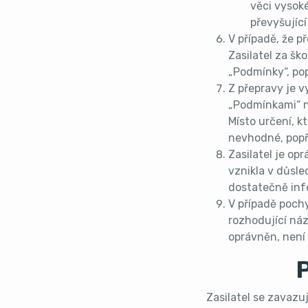
věci vysok
převyšující
V případě, že p
Zasilatel za šk
„Podmínky“, po
Z přepravy je v
„Podmínkami“ n
Místo určení, k
nevhodné, popří
Zasilatel je op
vznikla v důsle
dostatečně in
V případě pochy
rozhodující náz
oprávněn, není 
P
Zasilatel se zavazuj