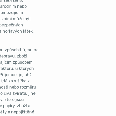
sů zakázáno,
 národním nebo
 omezujícím
e s nimi může být
nebezpečných
 hořlavých látek,
ou způsobit újmu na
řepravu, zboží
dajícím způsobem
akteru, u kterých
říjemce, jejichž
délka x šířka x
tnosti nebo rozměru
 živá zvířata, jiné
y, které jsou
 papíry, zboží a
ty a nepojištěné